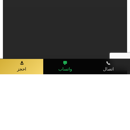
⚓
💬
📞
اتصال
واتساب
احجز