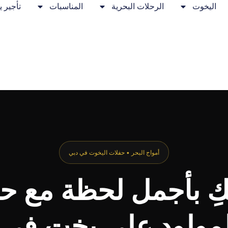
اليخوت
الرحلات البحرية
المناسبات
تأجير 
أمواج البحر • حفلات اليخوت في دبي
كِ بأجمل لحظة مع
مولود على يخت في 