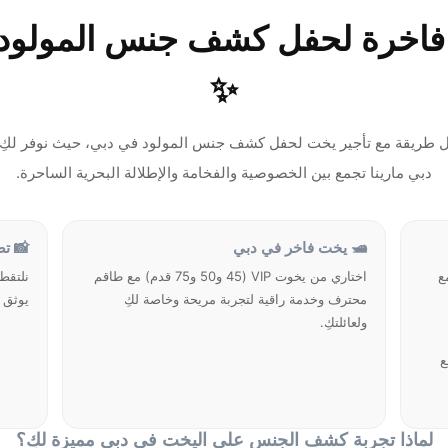
ة فاخرة لحفل كشف جنس المولو
✨
 طريقة مع تأجير يخت لحفل كشف جنس المولود في دبي، حيث نوفر لكِ تج
دبي مارينا تجمع بين الخصوصية والفخامة والإطلالة البحرية الساحرة.
🛥 يخت فاخر في دبي
📸 تص
ع
اختاري من يخوت VIP (45 و50 و75 قدم) مع طاقم
نلتقط
محترف وخدمة راقية لتجربة مريحة وخاصة لكِ
يوثق 
ولعائلتكِ.
ع
لماذا تجربة كشف الجنس على اليخت في دبي مميزة لكِ؟