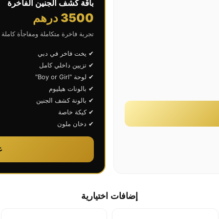
باقة كشف الجنين الفاخرة
3500 درهم
تجربة فاخرة متكاملة ومفاجأة كاملة
✔ يخت فاخر في دبي
✔ تزيين داخلي كامل
✔ لوحة "Boy or Girl"
✔ بالونات هيليوم
✔ بالونة كشف الجنين
✔ كيكة خاصة
✔ دخان ملون
ع
إضافات اختيارية