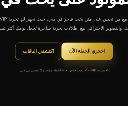
يك، والتصوير الاحترافي مع إطلالات بحرية ساحرة تجعل يومكِ أكثر تمي
احجزي الحفلة الآن
اكتشفي الباقات
✔ تجربة VIP • ✔ يخت خاص • ✔ لحظة مفاجأة لا تُنسى في دبي