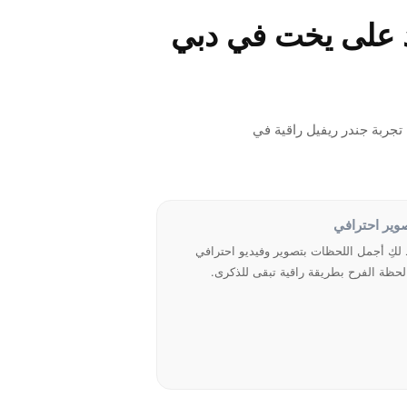
د على يخت في دبي
ربة جندر ريفيل راقية في
وير احترافي
 لكِ أجمل اللحظات بتصوير وفيديو احترافي
لحظة الفرح بطريقة راقية تبقى للذكرى.