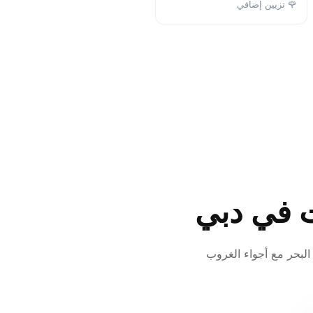
🌹 تزيين إضافي
 في دبي
بحر مع أجواء الغروب