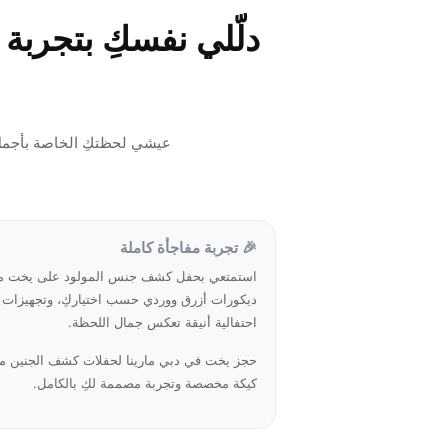
دلّلي نفسكِ بتجرب
عيشي لحظتكِ الخاصة بأجمل
🎉 تجربة مفاجأة كاملة
استمتعي بحفل كشف جنس المولود على يخت م
ديكورات أزرق ووردي حسب اختياركِ، وتجهيزات
احتفالية أنيقة تعكس جمال اللحظة.
حجز يخت في دبي مارينا لحفلات كشف الجنين م
كيكة مخصصة وتجربة مصممة لكِ بالكامل.