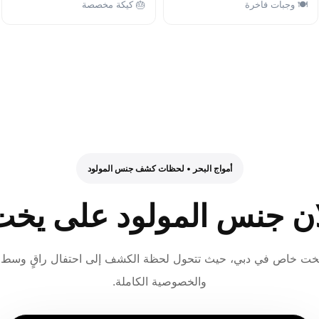
🍽 وجبات فاخرة
🎂 كيكة مخصصة
أمواج البحر • لحظات كشف جنس المولود
ان جنس المولود على يخت
يخت خاص في دبي، حيث تتحول لحظة الكشف إلى احتفال راقٍ وسط ال
والخصوصية الكاملة.