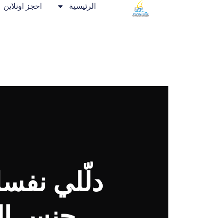
الرئيسية
احجز اونلاين
دلّلي نفس
جنس ال