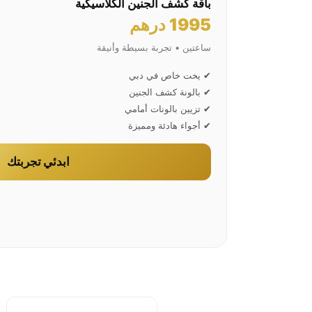
باقة كشف الجنين الكلاسيكية
1995 درهم
ساعتين • تجربة بسيطة وأنيقة
✔ يخت خاص في دبي
✔ بالونة كشف الجنين
✔ تزيين بالونات أمامي
✔ أجواء هادئة ومميزة
ابدئي تجربتك