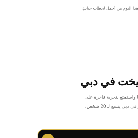
هذا اليوم من أجمل لحظات حياتكِ
يخت في دبي
مارينا واستمتع بتجربة فاخرة على
يخت خاص في دبي مع لحظة إعلان لا تُنسى. سواء كنت تبحث عن يخت لحفل لشخصين أو يخت للايجار في دبي يتسع لـ 20 شخص،