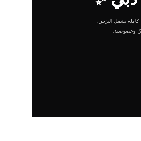
عيشي لحظة لا تُنسى مع من تحبين على متن يخت فاخر في دبي، حيث نجهز لكِ تجربة VIP كاملة تشمل التزيين،
زًا وخصوصية.