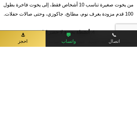
من يخوت صغيرة تناسب 10 أشخاص فقط، إلى يخوت فاخرة بطول
100 قدم مزودة بغرف نوم، مطابخ، جاكوزي، وحتى صالات حفلات.
4.
أنشطة بحرية لا حصر لها
⚓
💬
📞
اتصال
واتساب
احجز
يمكنك السباحة، الصيد، ممارسة الرياضات المائية، أو حتى تنظيم
حفلة مع DJ وسط البحر.
أشهر المسارات البحرية في دبي
معظم الرحلات البحرية في دبي تتضمن المرور بأبرز المعالم، لكن
هناك أيضًا وجهات خفية لا يعرفها الكثير. إليك بعض الخيارات:
مرسى دبي – برج العرب – نخلة جميرا: المسار الكلاسيكي الأشهر
للتصوير ومشاهدة المعالم.